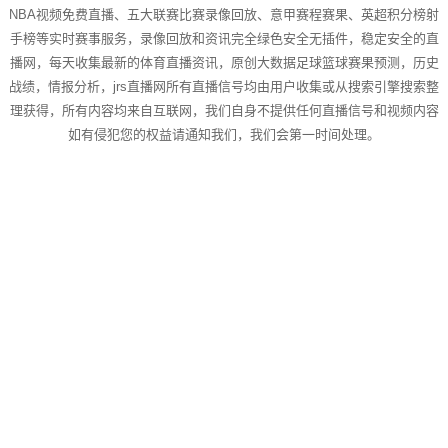
NBA视频免费直播、五大联赛比赛录像回放、意甲赛程赛果、英超积分榜射
手榜等实时赛事服务，录像回放和资讯完全绿色安全无插件，稳定安全的直
播网，每天收集最新的体育直播资讯，原创大数据足球篮球赛果预测，历史
战绩，情报分析，jrs直播网所有直播信号均由用户收集或从搜索引擎搜索整
理获得，所有内容均来自互联网，我们自身不提供任何直播信号和视频内容
如有侵犯您的权益请通知我们，我们会第一时间处理。