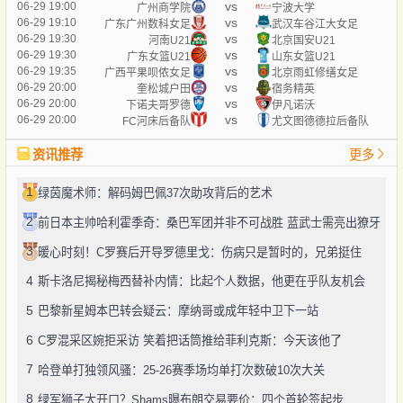
vs
06-29 19:00
广州商学院
宁波大学
vs
06-29 19:10
广东广州数科女足
武汉车谷江大女足
vs
06-29 19:30
河南U21
北京国安U21
vs
06-29 19:30
广东女篮U21
山东女篮U21
vs
06-29 19:35
广西平果呗侬女足
北京雨虹修缮女足
vs
06-29 20:00
奎松城户田
宿务精英
vs
06-29 20:00
下诺夫哥罗德
伊凡诺沃
vs
06-29 20:00
FC河床后备队
尤文图德德拉后备队
资讯推荐
更多
1
绿茵魔术师：解码姆巴佩37次助攻背后的艺术
2
前日本主帅哈利霍季奇：桑巴军团并非不可战胜 蓝武士需亮出獠牙
3
暖心时刻！C罗赛后开导罗德里戈：伤病只是暂时的，兄弟挺住
4
斯卡洛尼揭秘梅西替补内情：比起个人数据，他更在乎队友机会
5
巴黎新星姆本巴转会疑云：摩纳哥或成年轻中卫下一站
6
C罗混采区婉拒采访 笑着把话筒推给菲利克斯：今天该他了
7
哈登单打独领风骚：25-26赛季场均单打次数破10次大关
8
绿军狮子大开口？Shams曝布朗交易要价：四个首轮签起步