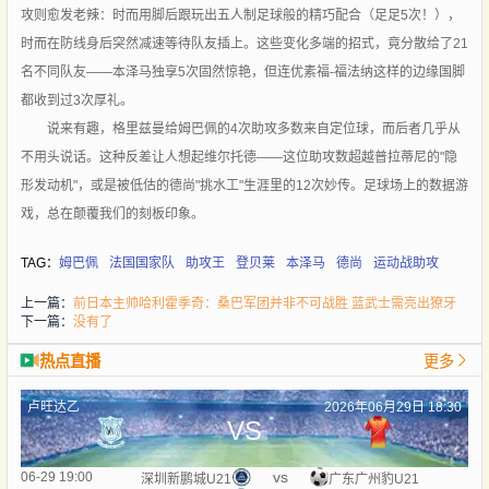
攻则愈发老辣：时而用脚后跟玩出五人制足球般的精巧配合（足足5次！），
时而在防线身后突然减速等待队友插上。这些变化多端的招式，竟分散给了21
名不同队友——本泽马独享5次固然惊艳，但连优素福-福法纳这样的边缘国脚
都收到过3次厚礼。
说来有趣，格里兹曼给姆巴佩的4次助攻多数来自定位球，而后者几乎从
不用头说话。这种反差让人想起维尔托德——这位助攻数超越普拉蒂尼的"隐
形发动机"，或是被低估的德尚"挑水工"生涯里的12次妙传。足球场上的数据游
戏，总在颠覆我们的刻板印象。
TAG：
姆巴佩
法国国家队
助攻王
登贝莱
本泽马
德尚
运动战助攻
上一篇：
前日本主帅哈利霍季奇：桑巴军团并非不可战胜 蓝武士需亮出獠牙
下一篇：
没有了
热点直播
更多
卢旺达乙
2026年06月29日 18:30
VS
vs
06-29 19:00
深圳新鹏城U21
广东广州豹U21