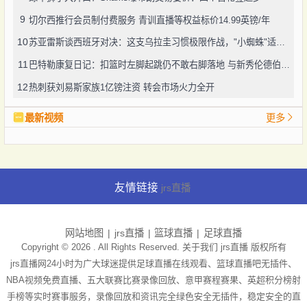
9
切尔西推行会员制付费服务 青训直播等权益标价14.99英镑/年
10
苏亚雷斯谈西班牙对决：这支乌拉圭习惯极限作战，"小蜘蛛"适配巴萨非空谈
11
巴特勒康复日记：扣篮时左脚起跳仍不敢右脚落地 与新秀伦德伯格的骨牌约战
12
热刺获刘易斯家族1亿镑注资 转会市场火力全开
最新视频
更多
友情链接
jrs直播
网站地图
jrs直播
篮球直播
足球直播
Copyright © 2026 . All Rights Reserved. 关于我们
jrs直播
版权所有
jrs直播网24小时为广大球迷提供足球直播在线观看、篮球直播吧无插件、
NBA视频免费直播、五大联赛比赛录像回放、意甲赛程赛果、英超积分榜射
手榜等实时赛事服务，录像回放和资讯完全绿色安全无插件，稳定安全的直