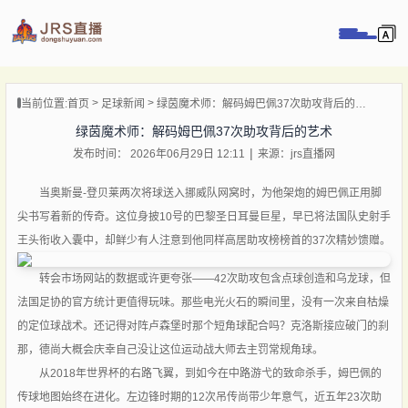
页
当前位置:
首页
足球新闻
绿茵魔术师：解码姆巴佩37次助攻背后的艺术
直播
绿茵魔术师：解码姆巴佩37次助攻背后的艺术
直播
发布时间： 2026年06月29日 12:11
来源：jrs直播网
录像
新闻
当奥斯曼-登贝莱两次将球送入挪威队网窝时，为他架炮的姆巴佩正用脚
尖书写着新的传奇。这位身披10号的巴黎圣日耳曼巨星，早已将法国队史射手
王头衔收入囊中，却鲜少有人注意到他同样高居助攻榜榜首的37次精妙馈赠。
转会市场网站的数据或许更夸张——42次助攻包含点球创造和乌龙球，但
法国足协的官方统计更值得玩味。那些电光火石的瞬间里，没有一次来自枯燥
的定位球战术。还记得对阵卢森堡时那个短角球配合吗？克洛斯接应破门的刹
那，德尚大概会庆幸自己没让这位运动战大师去主罚常规角球。
从2018年世界杯的右路飞翼，到如今在中路游弋的致命杀手，姆巴佩的
传球地图始终在进化。左边锋时期的12次吊传尚带少年意气，近五年23次助