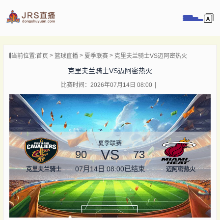
页
当前位置:
首页
篮球直播
夏季联赛
克里夫兰骑士VS迈阿密热火
直播
克里夫兰骑士VS迈阿密热火
直播
比赛时间：2026年07月14日 08:00
录像
新闻
夏季联赛
VS
90
73
07月14日 08:00
已结束
克里夫兰骑士
迈阿密热火