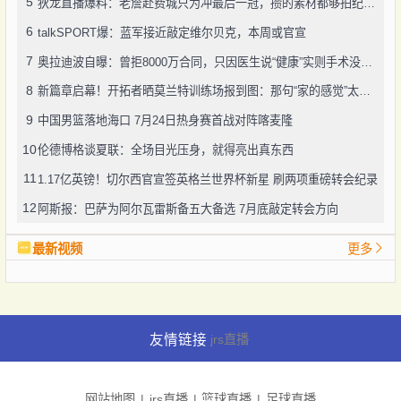
5
狄龙直播爆料：老詹赴费城只为冲最后一冠，攒的素材都够拍纪录片了
6
talkSPORT爆：蓝军接近敲定维尔贝克，本周或官宣
7
奥拉迪波自曝：曾拒8000万合同，只因医生说“健康”实则手术没做好
8
新篇章启幕！开拓者晒莫兰特训练场报到图：那句“家的感觉”太戳人
9
中国男篮落地海口 7月24日热身赛首战对阵喀麦隆
10
伦德博格谈夏联：全场目光压身，就得亮出真东西
11
1.17亿英镑！切尔西官宣签英格兰世界杯新星 刷两项重磅转会纪录
12
阿斯报：巴萨为阿尔瓦雷斯备五大备选 7月底敲定转会方向
最新视频
更多
友情链接
jrs直播
网站地图
jrs直播
篮球直播
足球直播