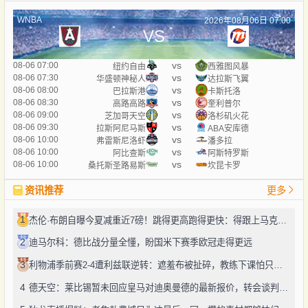
WNBA
2026年08月06日 07:00
VS
vs
08-06 07:00
纽约自由
西雅图风暴
vs
08-06 07:30
华盛顿神秘人
达拉斯飞翼
vs
08-06 08:00
巴拉斯港
卡斯托洛
vs
08-06 08:30
高路高路
奎利普尔
vs
08-06 09:00
芝加哥天空
洛杉矶火花
vs
08-06 09:30
拉斯阿尼马斯
ABA安库德
vs
08-06 10:00
弗雷斯尼洛虾
潘多拉
vs
08-06 10:00
阿比查斯
阿斯特罗斯
vs
08-06 10:00
桑托斯圣路易斯
坎昆卡罗
资讯推荐
更多
1
杰伦·布朗自曝今夏减重近7磅！跳得更高跑得更快：得跟上马克西、勒布朗的节奏
2
迪马尔科：德比战分量全懂，盼国米下赛季欧冠走得更远
3
利物浦季前赛2-4遭利兹联逆转：遮羞布被扯碎，教练下课怕只是开始
4
德天空：莱比锡暂未回应皇马对迪奥曼德的最新报价，转会谈判仍在推进