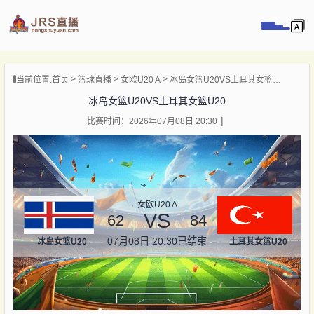
页
当前位置:
首页
篮球直播
女欧U20 A
冰岛女篮U20VS土耳其女篮U20
直播
冰岛女篮U20VS土耳其女篮U20
直播
比赛时间：2026年07月08日 20:30
录像
新闻
女欧U20 A
VS
62
84
07月08日 20:30
已结束
冰岛女篮U20
土耳其女篮U20