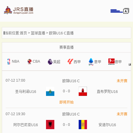
页
当前位置:
首页
篮球直播
欧锦U16 C直播
直播
直播
赛事直播
录像
NBA
CBA
意甲
英超
西甲
德甲
新闻
07-12 17:00
欧锦U16 C
未开赛
0
-
0
圣马利诺U16
直布罗陀U16
即将开始
07-12 19:30
欧锦U16 C
未开赛
0
-
0
阿尔巴尼亚U16
安道尔U16