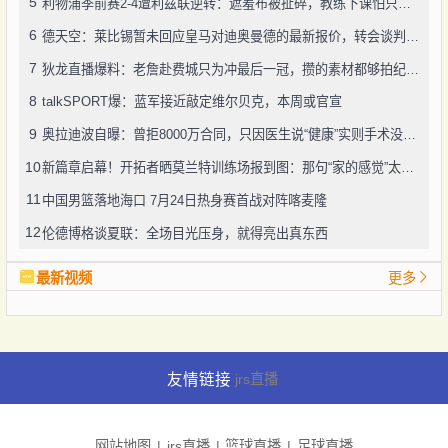
5
利物浦季前赛2-4遭利兹联逆转：遮羞布被扯碎，教练下课怕只是开始
6
德天空：莱比锡暂未回应皇马对迪奥曼德的最新报价，转会谈判仍在推进
7
狄龙直播爆料：老詹赴费城只为冲最后一冠，攒的素材都够拍纪录片了
8
talkSPORT爆：蓝军接近敲定维尔贝克，本周或官宣
9
奥拉迪波自曝：曾拒8000万合同，只因医生说“健康”实则手术没做好
10
新篇章启幕！开拓者晒莫兰特训练场报到图：那句“家的感觉”太戳人
11
中国男篮落地海口 7月24日热身赛首战对阵喀麦隆
12
伦德博格谈夏联：全场目光压身，就得亮出真东西
最新视频
更多
友情链接
jrs直播
网站地图
jrs直播
篮球直播
足球直播