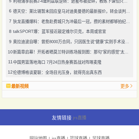
5
利物浦季前赛2-4遭利兹联逆转：遮羞布被扯碎，教练下课怕只是开始
6
德天空：莱比锡暂未回应皇马对迪奥曼德的最新报价，转会谈判仍在推进
7
狄龙直播爆料：老詹赴费城只为冲最后一冠，攒的素材都够拍纪录片了
8
talkSPORT爆：蓝军接近敲定维尔贝克，本周或官宣
9
奥拉迪波自曝：曾拒8000万合同，只因医生说“健康”实则手术没做好
10
新篇章启幕！开拓者晒莫兰特训练场报到图：那句“家的感觉”太戳人
11
中国男篮落地海口 7月24日热身赛首战对阵喀麦隆
12
伦德博格谈夏联：全场目光压身，就得亮出真东西
最新视频
更多
友情链接
jrs直播
网站地图
jrs直播
篮球直播
足球直播