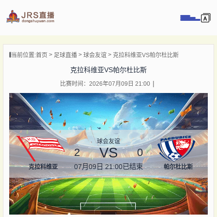
页
当前位置:
首页
足球直播
球会友谊
克拉科维亚VS帕尔杜比斯
直播
克拉科维亚VS帕尔杜比斯
直播
比赛时间：2026年07月09日 21:00
录像
新闻
球会友谊
VS
2
0
07月09日 21:00
已结束
克拉科维亚
帕尔杜比斯