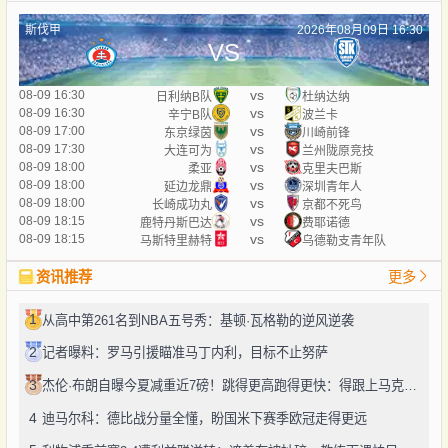
斯伐甲
2026年08月09日 16:30
VS
vs
08-09 16:30
日利纳B队
杜纳达纳
vs
08-09 16:30
辛宁B队
波兰卡
vs
08-09 17:00
东京绿茵
川崎前锋
vs
08-09 17:30
大连可为
兰州陇原竞技
vs
08-09 18:00
柔亚
克里夫巴斯
vs
08-09 18:00
延边龙鼎
深圳青年人
vs
08-09 18:00
长崎成功丸
京都不死鸟
vs
08-09 18:15
鹿特丹斯巴达
费耶诺德
vs
08-09 18:15
马斯特里赫特
乌德勒支青年队
资讯推荐
更多
1
从高中第261名到NBA五号秀：基顿·瓦格勒的逆风逆袭
2
记者曝料：罗马引援瞄准马丁内利，目标不止努萨
3
杰伦·布朗自曝今夏减重近7磅！跳得更高跑得更快：得跟上马克西、勒布朗的节奏
4
迪马尔科：德比战分量全懂，盼国米下赛季欧冠走得更远