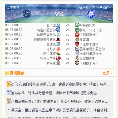
以甲图杯
2026年08月07日 00:30
VS
vs
08-07 00:30
麦卡比
阿基纳扎力
vs
08-07 00:30
阿富拉夏普尔
赫兹立亚马卡比
vs
08-07 00:30
法萨巴夏普尔
拉那那夏普尔
vs
08-07 00:30
特拉维夫叶胡达
夏雷姆
vs
08-07 00:30
莫迪恩
卡法尔卡瑟姆
vs
08-07 00:30
阿舒多
里雄莱锡安夏普尔
vs
08-07 00:30
凯尔耶特
卡比利奥马卡比
vs
08-07 03:00
宾托大学生
皇家帕托斯
vs
08-07 03:00
索阿查
卡利博卡青年
资讯推荐
更多
1
杰伦·布朗自曝今夏减重近7磅！跳得更高跑得更快：得跟上马克西、勒布朗的节奏
2
迪马尔科：德比战分量全懂，盼国米下赛季欧冠走得更远
3
利物浦季前赛2-4遭利兹联逆转：遮羞布被扯碎，教练下课怕只是开始
4
德天空：莱比锡暂未回应皇马对迪奥曼德的最新报价，转会谈判仍在推进