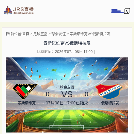
页
当前位置:
首页
足球直播
球会友谊
索斯诺维克VS俄斯特拉发
直播
索斯诺维克VS俄斯特拉发
直播
比赛时间：2026年07月08日 17:00
录像
新闻
球会友谊
VS
0
0
07月08日 17:00
已结束
索斯诺维克
俄斯特拉发