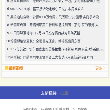
5
狄龙直播爆料：老詹赴费城只为冲最后一冠，攒的素材都够拍纪录片了
6
talkSPORT爆：蓝军接近敲定维尔贝克，本周或官宣
7
奥拉迪波自曝：曾拒8000万合同，只因医生说“健康”实则手术没做好
8
新篇章启幕！开拓者晒莫兰特训练场报到图：那句“家的感觉”太戳人
9
中国男篮落地海口 7月24日热身赛首战对阵喀麦隆
10
伦德博格谈夏联：全场目光压身，就得亮出真东西
11
1.17亿英镑！切尔西官宣签英格兰世界杯新星 刷两项重磅转会纪录
12
阿斯报：巴萨为阿尔瓦雷斯备五大备选 7月底敲定转会方向
最新视频
更多
友情链接
jrs直播
网站地图
jrs直播
篮球直播
足球直播