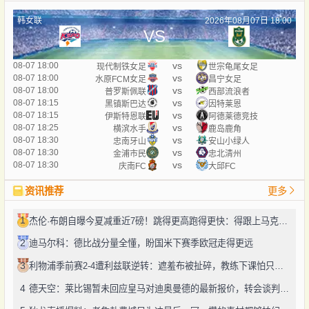
韩女联
2026年08月07日 18:00
VS
vs
08-07 18:00
现代制铁女足
世宗龟尾女足
vs
08-07 18:00
水原FCM女足
昌宁女足
vs
08-07 18:00
普罗斯佩联
西部流浪者
vs
08-07 18:15
黑镇斯巴达
因特莱恩
vs
08-07 18:15
伊斯特恩联
阿德莱德竞技
vs
08-07 18:25
横滨水手
鹿岛鹿角
vs
08-07 18:30
忠南牙山
安山小绿人
vs
08-07 18:30
金浦市民
忠北清州
vs
08-07 18:30
庆南FC
大邱FC
资讯推荐
更多
1
杰伦·布朗自曝今夏减重近7磅！跳得更高跑得更快：得跟上马克西、勒布朗的节奏
2
迪马尔科：德比战分量全懂，盼国米下赛季欧冠走得更远
3
利物浦季前赛2-4遭利兹联逆转：遮羞布被扯碎，教练下课怕只是开始
4
德天空：莱比锡暂未回应皇马对迪奥曼德的最新报价，转会谈判仍在推进