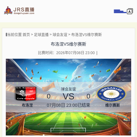
页
当前位置:
首页
足球直播
球会友谊
布洛涅VS维尔赛斯
直播
布洛涅VS维尔赛斯
直播
比赛时间：2026年07月08日 23:00
录像
新闻
球会友谊
VS
0
0
07月08日 23:00
已结束
布洛涅
维尔赛斯