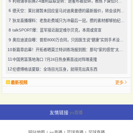
5
利物浦季前赛2-4遭利兹联逆转：遮羞布被扯碎，教练下课怕只是开始
6
德天空：莱比锡暂未回应皇马对迪奥曼德的最新报价，转会谈判仍在推进
7
狄龙直播爆料：老詹赴费城只为冲最后一冠，攒的素材都够拍纪录片了
8
talkSPORT爆：蓝军接近敲定维尔贝克，本周或官宣
9
奥拉迪波自曝：曾拒8000万合同，只因医生说“健康”实则手术没做好
10
新篇章启幕！开拓者晒莫兰特训练场报到图：那句“家的感觉”太戳人
11
中国男篮落地海口 7月24日热身赛首战对阵喀麦隆
12
伦德博格谈夏联：全场目光压身，就得亮出真东西
最新视频
更多
友情链接
jrs直播
网站地图
jrs直播
篮球直播
足球直播