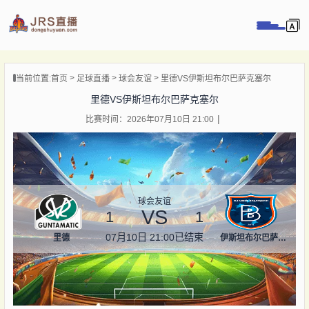
页
当前位置:
首页
足球直播
球会友谊
里德VS伊斯坦布尔巴萨克塞尔
直播
里德VS伊斯坦布尔巴萨克塞尔
直播
比赛时间：2026年07月10日 21:00
录像
新闻
球会友谊
VS
1
1
07月10日 21:00
已结束
里德
伊斯坦布尔巴萨克塞尔