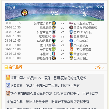
澳威超
2026年08月08日 15:15
VS
vs
08-08 15:15
达尔维奇希尔
麦克亚瑟公羊队
vs
08-08 15:30
思比瑞特
黑镇市足球俱乐部
vs
08-08 15:30
萨瑟兰鲨鱼
悉尼FC青年队
vs
08-08 15:30
堪培拉FC
奥康诺骑士
vs
08-08 15:45
莫纳洛黑豹
贝尔康纳联
vs
08-08 16:00
厦门飞鹭
广州蒲公英
vs
08-08 16:00
长春喜都
山西崇德荣海
vs
08-08 16:00
布里斯班
黄金海岸联
vs
08-08 16:00
伊斯顿沙伯
温纳姆狼队
资讯推荐
更多
1
从高中第261名到NBA五号秀：基顿·瓦格勒的逆风逆袭
2
记者曝料：罗马引援瞄准马丁内利，目标不止努萨
3
杰伦·布朗自曝今夏减重近7磅！跳得更高跑得更快：得跟上马克西、勒布朗的节奏
4
迪马尔科：德比战分量全懂，盼国米下赛季欧冠走得更远