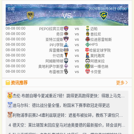
芬超
2026年08月08日 00:00
VS
vs
08-08 00:00
PEPO拉宾兰塔
迈帕
vs
08-08 00:00
奇芬
普拉尼
vs
08-08 00:00
亚特兰提斯
拉迪恩雷帕斯
vs
08-08 00:00
HPS
PPJ学院
vs
08-08 00:00
库雷撒勒
哈留足球学院
vs
08-08 00:00
什切青
莫托路宾
vs
08-08 00:00
阿姆斯特顿
阿德米拉
vs
08-08 00:00
奥地利萨尔斯堡
第一维也纳
vs
08-08 00:00
布雷根茨
卡芬堡
资讯推荐
更多
1
杰伦·布朗自曝今夏减重近7磅！跳得更高跑得更快：得跟上马克西、勒布朗的节奏
2
迪马尔科：德比战分量全懂，盼国米下赛季欧冠走得更远
3
利物浦季前赛2-4遭利兹联逆转：遮羞布被扯碎，教练下课怕只是开始
4
德天空：莱比锡暂未回应皇马对迪奥曼德的最新报价，转会谈判仍在推进