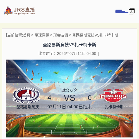
页
当前位置:
首页
足球直播
球会友谊
圣路易斯竞技VS扎卡特卡斯
直播
圣路易斯竞技VS扎卡特卡斯
直播
比赛时间：2026年07月11日 04:00
录像
新闻
球会友谊
VS
4
0
07月11日 04:00
已结束
圣路易斯竞技
扎卡特卡斯