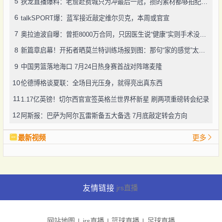
5
狄龙直播爆料：老詹赴费城只为冲最后一冠，攒的素材都够拍纪录片了
6
talkSPORT爆：蓝军接近敲定维尔贝克，本周或官宣
7
奥拉迪波自曝：曾拒8000万合同，只因医生说“健康”实则手术没做好
8
新篇章启幕！开拓者晒莫兰特训练场报到图：那句“家的感觉”太戳人
9
中国男篮落地海口 7月24日热身赛首战对阵喀麦隆
10
伦德博格谈夏联：全场目光压身，就得亮出真东西
11
1.17亿英镑！切尔西官宣签英格兰世界杯新星 刷两项重磅转会纪录
12
阿斯报：巴萨为阿尔瓦雷斯备五大备选 7月底敲定转会方向
最新视频
更多
友情链接
jrs直播
网站地图
jrs直播
篮球直播
足球直播