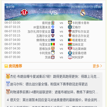
玻利甲
2026年08月07日 03:00
VS
vs
08-07 03:00
索阿查
卡利博卡青年
vs
08-07 03:15
IR雷克雅未克
艾格尔
vs
08-07 03:15
加尔扎拜尔星女足
图罗杜尔女足
vs
08-07 03:15
瓦路尔女足
维京古尔女足
vs
08-07 04:00
佛得角女足
喀麦隆女足
vs
08-07 04:00
马里女足
加纳女足
vs
08-07 04:30
恩维加多
马达莱纳联
vs
08-07 05:00
卡利竞技
皇家桑坦德
vs
08-07 05:00
茨高
阿利安萨
资讯推荐
更多
1
杰伦·布朗自曝今夏减重近7磅！跳得更高跑得更快：得跟上马克西、勒布朗的节奏
2
迪马尔科：德比战分量全懂，盼国米下赛季欧冠走得更远
3
利物浦季前赛2-4遭利兹联逆转：遮羞布被扯碎，教练下课怕只是开始
4
德天空：莱比锡暂未回应皇马对迪奥曼德的最新报价，转会谈判仍在推进