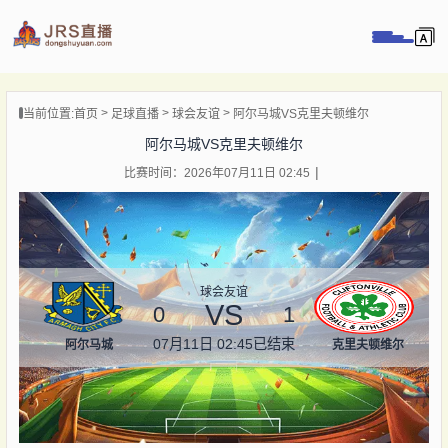
页
当前位置:
首页
足球直播
球会友谊
阿尔马城VS克里夫顿维尔
直播
阿尔马城VS克里夫顿维尔
直播
比赛时间：2026年07月11日 02:45
录像
新闻
球会友谊
VS
0
1
07月11日 02:45
已结束
阿尔马城
克里夫顿维尔