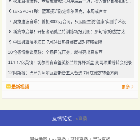
5
狄龙直播爆料：老詹赴费城只为冲最后一冠，攒的素材都够拍纪录片了
6
talkSPORT爆：蓝军接近敲定维尔贝克，本周或官宣
7
奥拉迪波自曝：曾拒8000万合同，只因医生说“健康”实则手术没做好
8
新篇章启幕！开拓者晒莫兰特训练场报到图：那句“家的感觉”太戳人
9
中国男篮落地海口 7月24日热身赛首战对阵喀麦隆
10
伦德博格谈夏联：全场目光压身，就得亮出真东西
11
1.17亿英镑！切尔西官宣签英格兰世界杯新星 刷两项重磅转会纪录
12
阿斯报：巴萨为阿尔瓦雷斯备五大备选 7月底敲定转会方向
最新视频
更多
友情链接
jrs直播
网站地图
jrs直播
篮球直播
足球直播