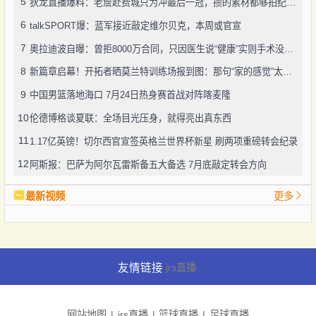
5
狄龙直播爆料：老詹赴费城只为冲最后一冠，攒的素材都够拍纪录片了
6
talkSPORT爆：蓝军接近敲定维尔贝克，本周或官宣
7
奥拉迪波自曝：曾拒8000万合同，只因医生说“健康”实则手术没做好
8
新篇章启幕！开拓者晒莫兰特训练场报到图：那句“家的感觉”太戳人
9
中国男篮落地海口 7月24日热身赛首战对阵喀麦隆
10
伦德博格谈夏联：全场目光压身，就得亮出真东西
11
1.17亿英镑！切尔西官宣签英格兰世界杯新星 刷两项重磅转会纪录
12
阿斯报：巴萨为阿尔瓦雷斯备五大备选 7月底敲定转会方向
最新视频
更多
友情链接
jrs直播
网站地图
jrs直播
篮球直播
足球直播