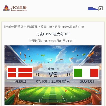
页
当前位置:
首页
足球直播
欧青U19
丹麦U19VS意大利U19
直播
丹麦U19VS意大利U19
直播
比赛时间：2026年07月08日 21:00
录像
新闻
欧青U19
VS
0
0
07月08日 21:00
已结束
丹麦U19
意大利U19