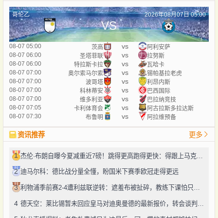
哥伦乙
2026年08月07日 05:00
VS
vs
08-07 05:00
茨高
阿利安萨
vs
08-07 06:00
圣塔菲联
拉努斯
vs
08-07 06:00
特拉斯卡拉
瓦哈卡
vs
08-07 07:00
奥尔索马尔索
锡帕基拉老虎
vs
08-07 07:00
波哥塔
利昂内斯
vs
08-07 07:00
科林蒂安
巴西国际
vs
08-07 07:00
维多利亚
巴拉纳竞技
vs
08-07 07:05
卡利体育会
阿古拉斯多拉达斯
vs
08-07 07:30
布鲁明
阿拉维预备
资讯推荐
更多
1
杰伦·布朗自曝今夏减重近7磅！跳得更高跑得更快：得跟上马克西、勒布朗的节奏
2
迪马尔科：德比战分量全懂，盼国米下赛季欧冠走得更远
3
利物浦季前赛2-4遭利兹联逆转：遮羞布被扯碎，教练下课怕只是开始
4
德天空：莱比锡暂未回应皇马对迪奥曼德的最新报价，转会谈判仍在推进