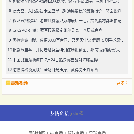
5
利物浦季前赛2-4遭利兹联逆转：遮羞布被扯碎，教练下课怕只是开始
6
德天空：莱比锡暂未回应皇马对迪奥曼德的最新报价，转会谈判仍在推进
7
狄龙直播爆料：老詹赴费城只为冲最后一冠，攒的素材都够拍纪录片了
8
talkSPORT爆：蓝军接近敲定维尔贝克，本周或官宣
9
奥拉迪波自曝：曾拒8000万合同，只因医生说“健康”实则手术没做好
10
新篇章启幕！开拓者晒莫兰特训练场报到图：那句“家的感觉”太戳人
11
中国男篮落地海口 7月24日热身赛首战对阵喀麦隆
12
伦德博格谈夏联：全场目光压身，就得亮出真东西
最新视频
更多
友情链接
jrs直播
网站地图
jrs直播
篮球直播
足球直播