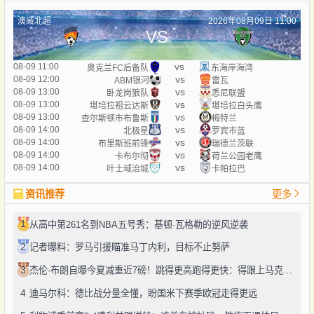
澳威北超
2026年08月09日 11:00
VS
vs
08-09 11:00
奥克兰FC后备队
东海岸海湾
vs
08-09 12:00
ABM银河
雷瓦
vs
08-09 13:00
卧龙岗狼队
悉尼联盟
vs
08-09 13:00
堪培拉祖云达斯
堪培拉白头鹰
vs
08-09 13:00
查尔斯顿市布鲁斯
梅特兰
vs
08-09 14:00
北极星
罗宾市蓝
vs
08-09 14:00
布里斯班前锋
瑞德兰茨联
vs
08-09 14:00
卡布尔彻
荷兰公园老鹰
vs
08-09 14:00
叶士域治城
卡帕拉巴
资讯推荐
更多
1
从高中第261名到NBA五号秀：基顿·瓦格勒的逆风逆袭
2
记者曝料：罗马引援瞄准马丁内利，目标不止努萨
3
杰伦·布朗自曝今夏减重近7磅！跳得更高跑得更快：得跟上马克西、勒布朗的节奏
4
迪马尔科：德比战分量全懂，盼国米下赛季欧冠走得更远