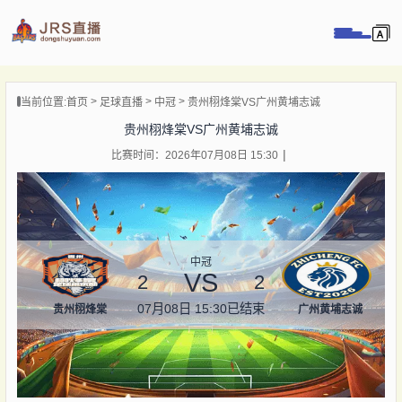
页
当前位置:
首页
足球直播
中冠
贵州栩烽棠VS广州黄埔志诚
直播
贵州栩烽棠VS广州黄埔志诚
直播
比赛时间：2026年07月08日 15:30
录像
新闻
中冠
VS
2
2
07月08日 15:30
已结束
贵州栩烽棠
广州黄埔志诚