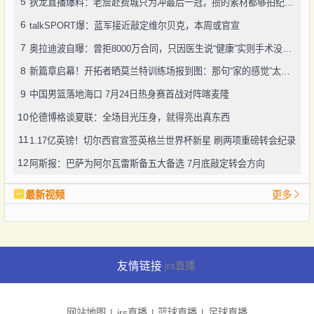
5
狄龙直播爆料：老詹赴费城只为冲最后一冠，攒的素材都够拍纪录片了
6
talkSPORT爆：蓝军接近敲定维尔贝克，本周或官宣
7
奥拉迪波自曝：曾拒8000万合同，只因医生说“健康”实则手术没做好
8
新篇章启幕！开拓者晒莫兰特训练场报到图：那句“家的感觉”太戳人
9
中国男篮落地海口 7月24日热身赛首战对阵喀麦隆
10
伦德博格谈夏联：全场目光压身，就得亮出真东西
11
1.17亿英镑！切尔西官宣签英格兰世界杯新星 刷两项重磅转会纪录
12
阿斯报：巴萨为阿尔瓦雷斯备五大备选 7月底敲定转会方向
最新视频
更多
友情链接
jrs直播
网站地图
jrs直播
篮球直播
足球直播