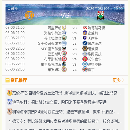
英联杯
2026年08月06日 20:00
VS
vs
08-06 21:00
阿里萨纳
哈德瑞马特
vs
08-06 21:00
海拉尔荷达
史兰姆
vs
08-06 21:00
穆卡拉体育
沃达特
vs
08-06 21:00
女王公园巡游者
米尔沃尔
vs
08-06 22:00
AFC温布尔登
纽波特
vs
08-06 22:00
巴恩斯利
维冈竞技
vs
08-06 22:00
布里斯托城
沃尔索尔
vs
08-06 22:00
布里斯托流浪
彼得堡联
vs
08-06 22:00
布罗姆利
雷丁
资讯推荐
更多
1
杰伦·布朗自曝今夏减重近7磅！跳得更高跑得更快：得跟上马克西、勒布朗的节奏
2
迪马尔科：德比战分量全懂，盼国米下赛季欧冠走得更远
3
利物浦季前赛2-4遭利兹联逆转：遮羞布被扯碎，教练下课怕只是开始
4
德天空：莱比锡暂未回应皇马对迪奥曼德的最新报价，转会谈判仍在推进