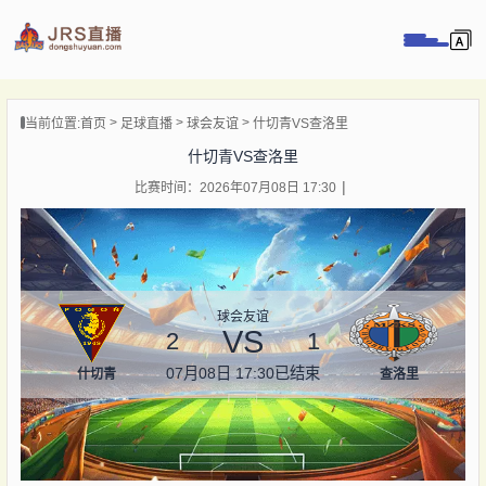
页
当前位置:
首页
足球直播
球会友谊
什切青VS查洛里
直播
什切青VS查洛里
直播
比赛时间：2026年07月08日 17:30
录像
新闻
球会友谊
VS
2
1
07月08日 17:30
已结束
什切青
查洛里