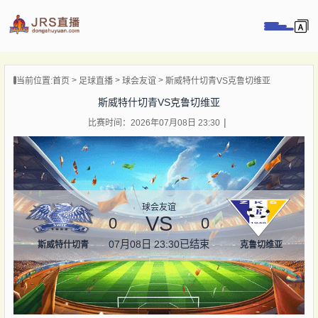
页
当前位置:
首页
足球直播
球会友谊
斯威特什切青VS克鲁切维亚
直播
斯威特什切青VS克鲁切维亚
直播
比赛时间：2026年07月08日 23:30
录像
新闻
球会友谊
VS
0
0
07月08日 23:30
已结束
斯威特什切青
克鲁切维亚