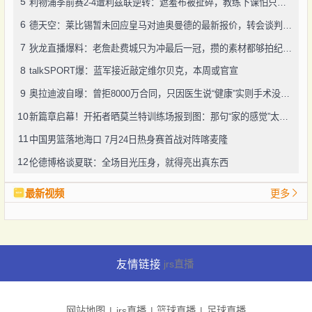
5
利物浦季前赛2-4遭利兹联逆转：遮羞布被扯碎，教练下课怕只是开始
6
德天空：莱比锡暂未回应皇马对迪奥曼德的最新报价，转会谈判仍在推进
7
狄龙直播爆料：老詹赴费城只为冲最后一冠，攒的素材都够拍纪录片了
8
talkSPORT爆：蓝军接近敲定维尔贝克，本周或官宣
9
奥拉迪波自曝：曾拒8000万合同，只因医生说“健康”实则手术没做好
10
新篇章启幕！开拓者晒莫兰特训练场报到图：那句“家的感觉”太戳人
11
中国男篮落地海口 7月24日热身赛首战对阵喀麦隆
12
伦德博格谈夏联：全场目光压身，就得亮出真东西
最新视频
更多
友情链接
jrs直播
网站地图
jrs直播
篮球直播
足球直播