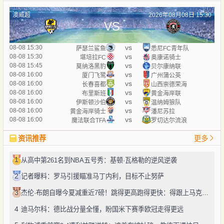
澳威超
2026年08月08日 15:30
VS
vs
08-08 15:30
萨瑟兰鲨鱼
悉尼FC青年队
vs
08-08 15:30
堪培拉FC
奥康诺骑士
vs
08-08 15:45
莫纳洛黑豹
贝尔康纳联
vs
08-08 16:00
厦门飞鹭
广州蒲公英
vs
08-08 16:00
长春喜都
山西崇德荣海
vs
08-08 16:00
布里斯班
黄金海岸联
vs
08-08 16:00
伊斯顿沙伯
温纳姆狼队
vs
08-08 16:00
黄金海岸骑士
潘尼苏拉
vs
08-08 16:00
魔法联合TFA
罗切达尔流浪
资讯推荐
更多
1
从高中第261名到NBA五号秀：基顿·瓦格勒的逆风逆袭
2
记者曝料：罗马引援瞄准马丁内利，目标不止努萨
3
杰伦·布朗自曝今夏减重近7磅！跳得更高跑得更快：得跟上马克西、勒布朗的节奏
4
迪马尔科：德比战分量全懂，盼国米下赛季欧冠走得更远