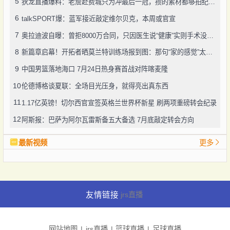
5
狄龙直播爆料：老詹赴费城只为冲最后一冠，攒的素材都够拍纪录片了
6
talkSPORT爆：蓝军接近敲定维尔贝克，本周或官宣
7
奥拉迪波自曝：曾拒8000万合同，只因医生说“健康”实则手术没做好
8
新篇章启幕！开拓者晒莫兰特训练场报到图：那句“家的感觉”太戳人
9
中国男篮落地海口 7月24日热身赛首战对阵喀麦隆
10
伦德博格谈夏联：全场目光压身，就得亮出真东西
11
1.17亿英镑！切尔西官宣签英格兰世界杯新星 刷两项重磅转会纪录
12
阿斯报：巴萨为阿尔瓦雷斯备五大备选 7月底敲定转会方向
最新视频
更多
友情链接
jrs直播
网站地图
jrs直播
篮球直播
足球直播