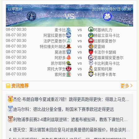
以甲图杯
2026年08月07日 00:30
VS
vs
08-07 00:30
麦卡比
阿基纳扎力
vs
08-07 00:30
阿富拉夏普尔
赫兹立亚马卡比
vs
08-07 00:30
法萨巴夏普尔
拉那那夏普尔
vs
08-07 00:30
特拉维夫叶胡达
夏雷姆
vs
08-07 00:30
莫迪恩
卡法尔卡瑟姆
vs
08-07 00:30
阿舒多
里雄莱锡安夏普尔
vs
08-07 00:30
凯尔耶特
卡比利奥马卡比
vs
08-07 03:00
宾托大学生
皇家帕托斯
vs
08-07 03:00
索阿查
卡利博卡青年
资讯推荐
更多
1
杰伦·布朗自曝今夏减重近7磅！跳得更高跑得更快：得跟上马克西、勒布朗的节奏
2
迪马尔科：德比战分量全懂，盼国米下赛季欧冠走得更远
3
利物浦季前赛2-4遭利兹联逆转：遮羞布被扯碎，教练下课怕只是开始
4
德天空：莱比锡暂未回应皇马对迪奥曼德的最新报价，转会谈判仍在推进