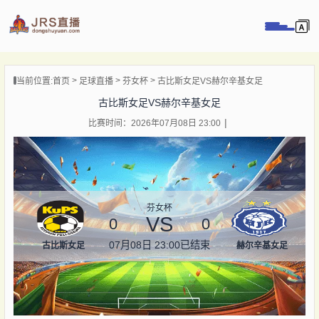
页
当前位置:
首页
足球直播
芬女杯
古比斯女足VS赫尔辛基女足
直播
古比斯女足VS赫尔辛基女足
直播
比赛时间：2026年07月08日 23:00
录像
新闻
芬女杯
VS
0
0
07月08日 23:00
已结束
古比斯女足
赫尔辛基女足