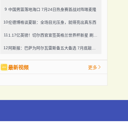
9
中国男篮落地海口 7月24日热身赛首战对阵喀麦隆
10
伦德博格谈夏联：全场目光压身，就得亮出真东西
11
1.17亿英镑！切尔西官宣签英格兰世界杯新星 刷两项重磅转会纪录
12
阿斯报：巴萨为阿尔瓦雷斯备五大备选 7月底敲定转会方向
最新视频
更多