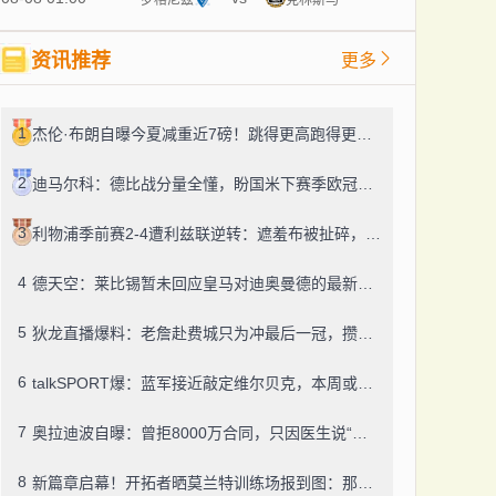
资讯推荐
更多
1
杰伦·布朗自曝今夏减重近7磅！跳得更高跑得更快：得跟上马克西、勒布朗的节奏
2
迪马尔科：德比战分量全懂，盼国米下赛季欧冠走得更远
3
利物浦季前赛2-4遭利兹联逆转：遮羞布被扯碎，教练下课怕只是开始
4
德天空：莱比锡暂未回应皇马对迪奥曼德的最新报价，转会谈判仍在推进
5
狄龙直播爆料：老詹赴费城只为冲最后一冠，攒的素材都够拍纪录片了
6
talkSPORT爆：蓝军接近敲定维尔贝克，本周或官宣
7
奥拉迪波自曝：曾拒8000万合同，只因医生说“健康”实则手术没做好
8
新篇章启幕！开拓者晒莫兰特训练场报到图：那句“家的感觉”太戳人