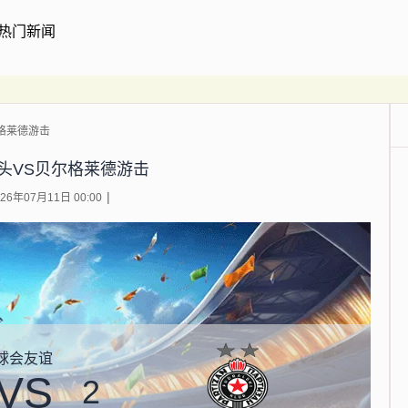
热门新闻
格莱德游击
头VS贝尔格莱德游击
6年07月11日 00:00
球会友谊
VS
2