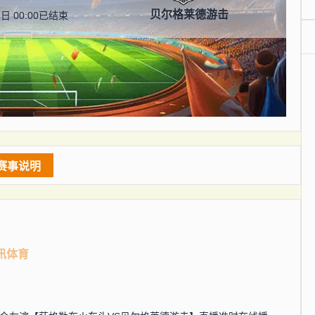
贝尔格莱德游击
日 00:00
已结束
赛事说明
讯体育