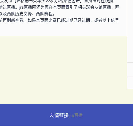
0分，球会友谊【萨格勒布火车头VS贝尔格莱德游击】直播准时在线播
过直播。jrs直播网还为您在本页面索引了相关球会友谊直播、萨
以及两队历史交锋、两队赛程。
前再刷新查看。如果本页面比赛已经过期已经过期，或者以上信号
友情链接
jrs直播