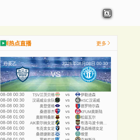
热点直播
更多
丹麦乙
2026年08月08日 00:30
VS
08-08 00:30
vs
TSV兰茨贝格
伊勒迪森
08-08 00:30
vs
汉诺威业余队
HSC汉诺威
08-08 00:30
vs
奥登堡格
德罗特尔森
08-08 01:00
vs
桑德菲杰
KFUM奥斯陆
08-08 01:00
vs
奥斯特桑斯
松兹瓦尔
08-08 01:00
vs
AIK索尔纳女足
布洛马波卡纳女足
08-08 01:00
vs
韦克舍女足
洛森格德女足
08-08 01:00
vs
桑德捷斯基
维堡
08-08 01:00
vs
罗格尼兹
克林斯马