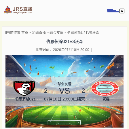
页
当前位置:
首页
足球直播
球会友谊
伯恩茅斯U21VS沃森
直播
伯恩茅斯U21VS沃森
直播
比赛时间：2026年07月10日 20:00
录像
新闻
球会友谊
VS
2
2
07月10日 20:00
已结束
伯恩茅斯U21
沃森