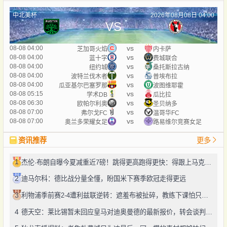
中北美杯
2026年08月08日 04:00
VS
vs
08-08 04:00
芝加哥火焰
内卡萨
vs
08-08 04:00
蓝十字
费城联合
vs
08-08 04:00
纽约城
桑托斯拉古纳
vs
08-08 04:00
波特兰伐木者
普埃布拉
vs
08-08 04:00
瓜亚基尔巴塞罗那
波图维耶霍
vs
08-08 05:15
学术DB
瓜比拉
vs
08-08 06:30
欧帕尔利奥
圣贝纳多
vs
08-08 07:00
弗尔戈FC
温哥华FC
vs
08-08 07:00
奥兰多荣耀女足
路易维尔竞赛女足
资讯推荐
更多
1
杰伦·布朗自曝今夏减重近7磅！跳得更高跑得更快：得跟上马克西、勒布朗的节奏
2
迪马尔科：德比战分量全懂，盼国米下赛季欧冠走得更远
3
利物浦季前赛2-4遭利兹联逆转：遮羞布被扯碎，教练下课怕只是开始
4
德天空：莱比锡暂未回应皇马对迪奥曼德的最新报价，转会谈判仍在推进