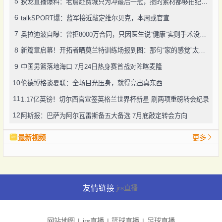
5
狄龙直播爆料：老詹赴费城只为冲最后一冠，攒的素材都够拍纪录片了
6
talkSPORT爆：蓝军接近敲定维尔贝克，本周或官宣
7
奥拉迪波自曝：曾拒8000万合同，只因医生说“健康”实则手术没做好
8
新篇章启幕！开拓者晒莫兰特训练场报到图：那句“家的感觉”太戳人
9
中国男篮落地海口 7月24日热身赛首战对阵喀麦隆
10
伦德博格谈夏联：全场目光压身，就得亮出真东西
11
1.17亿英镑！切尔西官宣签英格兰世界杯新星 刷两项重磅转会纪录
12
阿斯报：巴萨为阿尔瓦雷斯备五大备选 7月底敲定转会方向
最新视频
更多
友情链接
jrs直播
网站地图
jrs直播
篮球直播
足球直播