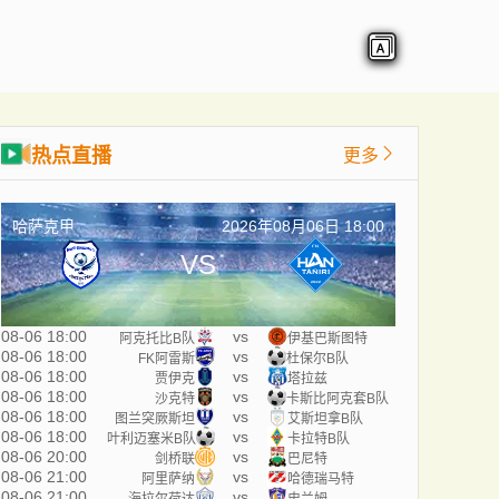
热点直播
更多
哈萨克甲
2026年08月06日 18:00
VS
08-06 18:00
vs
阿克托比B队
伊基巴斯图特
08-06 18:00
vs
FK阿雷斯
杜保尔B队
08-06 18:00
vs
贾伊克
塔拉兹
08-06 18:00
vs
沙克特
卡斯比阿克套B队
08-06 18:00
vs
图兰突厥斯坦
艾斯坦拿B队
08-06 18:00
vs
叶利迈塞米B队
卡拉特B队
08-06 20:00
vs
剑桥联
巴尼特
08-06 21:00
vs
阿里萨纳
哈德瑞马特
08-06 21:00
vs
海拉尔荷达
史兰姆