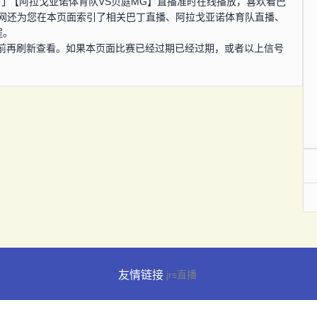
0分，巴丁【阿拉戈亚诺体育队VS贝庭MG】直播准时在线播放，喜欢看巴
播网还为您在本页面索引了相关巴丁直播、阿拉戈亚诺体育队直播、
程。
前再刷新查看。如果本页面比赛已经过期已经过期，或者以上信号
友情链接
jrs直播