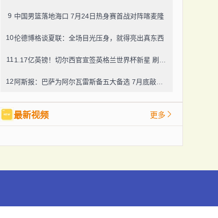
9
中国男篮落地海口 7月24日热身赛首战对阵喀麦隆
10
伦德博格谈夏联：全场目光压身，就得亮出真东西
11
1.17亿英镑！切尔西官宣签英格兰世界杯新星 刷两项重磅转会纪录
12
阿斯报：巴萨为阿尔瓦雷斯备五大备选 7月底敲定转会方向
最新视频
更多