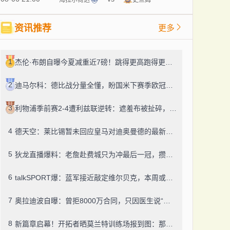
资讯推荐
更多
1
杰伦·布朗自曝今夏减重近7磅！跳得更高跑得更快：得跟上马克西、勒布朗的节奏
2
迪马尔科：德比战分量全懂，盼国米下赛季欧冠走得更远
3
利物浦季前赛2-4遭利兹联逆转：遮羞布被扯碎，教练下课怕只是开始
4
德天空：莱比锡暂未回应皇马对迪奥曼德的最新报价，转会谈判仍在推进
5
狄龙直播爆料：老詹赴费城只为冲最后一冠，攒的素材都够拍纪录片了
6
talkSPORT爆：蓝军接近敲定维尔贝克，本周或官宣
7
奥拉迪波自曝：曾拒8000万合同，只因医生说“健康”实则手术没做好
8
新篇章启幕！开拓者晒莫兰特训练场报到图：那句“家的感觉”太戳人