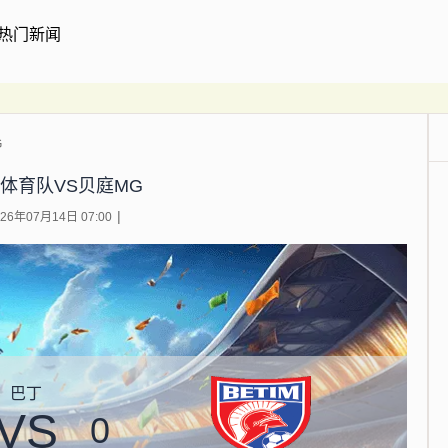
热门新闻
G
体育队VS贝庭MG
6年07月14日 07:00
巴丁
VS
0