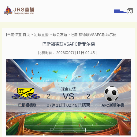
页
当前位置:
首页
足球直播
球会友谊
巴斯福德联VSAFC斯菲尔德
直播
巴斯福德联VSAFC斯菲尔德
直播
比赛时间：2026年07月11日 02:45
录像
新闻
球会友谊
VS
2
2
07月11日 02:45
已结束
巴斯福德联
AFC斯菲尔德