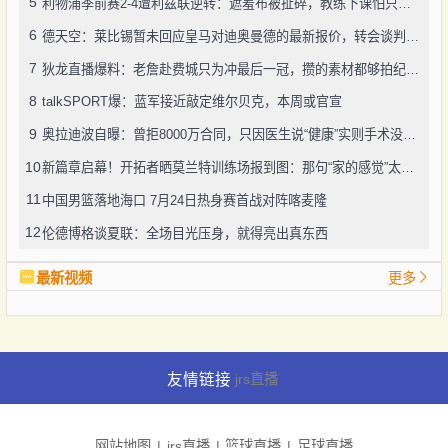
5
利物浦季前赛2-4遭利兹联逆转：遮羞布被扯碎，教练下课怕只是开始
6
德天空：莱比锡暂未回应皇马对迪奥曼德的最新报价，转会谈判仍在推进
7
狄龙直播爆料：老詹赴费城只为冲最后一冠，攒的素材都够拍纪录片了
8
talkSPORT爆：蓝军接近敲定维尔贝克，本周或官宣
9
奥拉迪波自曝：曾拒8000万合同，只因医生说“健康”实则手术没做好
10
新篇章启幕！开拓者晒莫兰特训练场报到图：那句“家的感觉”太戳人
11
中国男篮落地海口 7月24日热身赛首战对阵喀麦隆
12
伦德博格谈夏联：全场目光压身，就得亮出真东西
最新视频
更多
友情链接
jrs直播
网站地图
jrs直播
篮球直播
足球直播