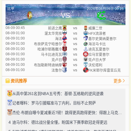
比甲
2026年08月09日 00:15
VS
vs
08-09 00:45
前进之鹰
威廉二世
vs
08-09 01:00
渥太华竞技
HFX流浪者
vs
08-09 01:00
海法
基尔史莫纳夏普尔
vs
08-09 01:00
布奈萨克宁哈普尔
海法马卡比
vs
08-09 01:00
哈浦尔耶路撒冷
迪克瓦夏普尔
vs
08-09 01:00
马卡比迪克瓦
拉马甘夏普尔
vs
08-09 01:00
克卢日
克卢日大学
vs
08-09 01:00
布加勒斯特迪纳摩
沃伦塔利
vs
08-09 01:00
法鲁尔
FK米耶尔库雷亚丘克
资讯推荐
更多
1
从高中第261名到NBA五号秀：基顿·瓦格勒的逆风逆袭
2
记者曝料：罗马引援瞄准马丁内利，目标不止努萨
3
杰伦·布朗自曝今夏减重近7磅！跳得更高跑得更快：得跟上马克西、勒布朗的节奏
4
迪马尔科：德比战分量全懂，盼国米下赛季欧冠走得更远