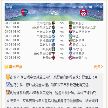
挪超
2026年08月08日 01:00
VS
vs
08-08 01:00
奥斯特桑斯
松兹瓦尔
vs
08-08 01:00
AIK索尔纳女足
布洛马波卡纳女足
vs
08-08 01:00
韦克舍女足
洛森格德女足
vs
08-08 01:00
桑德捷斯基
维堡
vs
08-08 01:00
罗格尼兹
克林斯马
vs
08-08 01:00
曼斯多夫
雷欧贝多夫
vs
08-08 01:00
帕多夫
SV多瑙
vs
08-08 01:00
B93哥本哈根
罗斯基德
vs
08-08 01:00
弗雷姆
赫斯霍尔姆
资讯推荐
更多
1
杰伦·布朗自曝今夏减重近7磅！跳得更高跑得更快：得跟上马克西、勒布朗的节奏
2
迪马尔科：德比战分量全懂，盼国米下赛季欧冠走得更远
3
利物浦季前赛2-4遭利兹联逆转：遮羞布被扯碎，教练下课怕只是开始
4
德天空：莱比锡暂未回应皇马对迪奥曼德的最新报价，转会谈判仍在推进