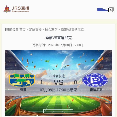
页
当前位置:
首页
足球直播
球会友谊
泽蒙VS雷迪尼克
直播
泽蒙VS雷迪尼克
直播
比赛时间：2026年07月08日 17:00
录像
新闻
球会友谊
VS
1
0
07月08日 17:00
已结束
泽蒙
雷迪尼克