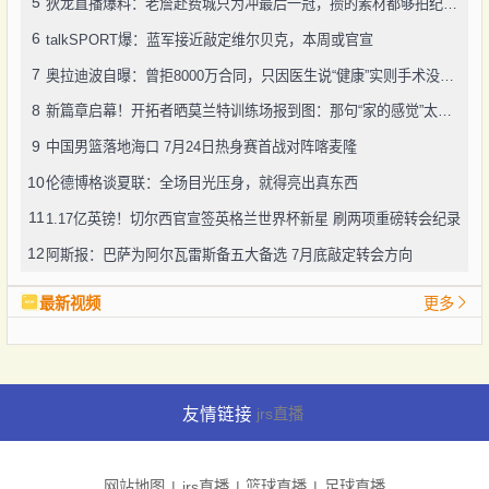
5
狄龙直播爆料：老詹赴费城只为冲最后一冠，攒的素材都够拍纪录片了
6
talkSPORT爆：蓝军接近敲定维尔贝克，本周或官宣
7
奥拉迪波自曝：曾拒8000万合同，只因医生说“健康”实则手术没做好
8
新篇章启幕！开拓者晒莫兰特训练场报到图：那句“家的感觉”太戳人
9
中国男篮落地海口 7月24日热身赛首战对阵喀麦隆
10
伦德博格谈夏联：全场目光压身，就得亮出真东西
11
1.17亿英镑！切尔西官宣签英格兰世界杯新星 刷两项重磅转会纪录
12
阿斯报：巴萨为阿尔瓦雷斯备五大备选 7月底敲定转会方向
最新视频
更多
友情链接
jrs直播
网站地图
jrs直播
篮球直播
足球直播