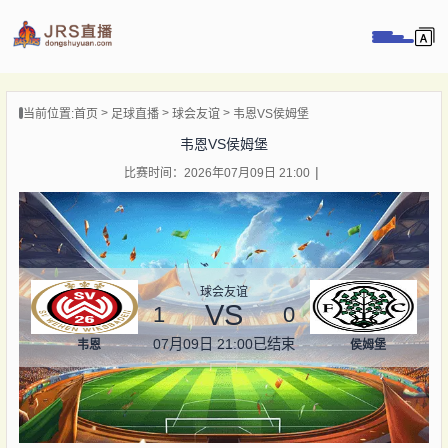
页
当前位置:
首页
足球直播
球会友谊
韦恩VS侯姆堡
直播
韦恩VS侯姆堡
直播
比赛时间：2026年07月09日 21:00
录像
新闻
球会友谊
VS
1
0
07月09日 21:00
已结束
韦恩
侯姆堡