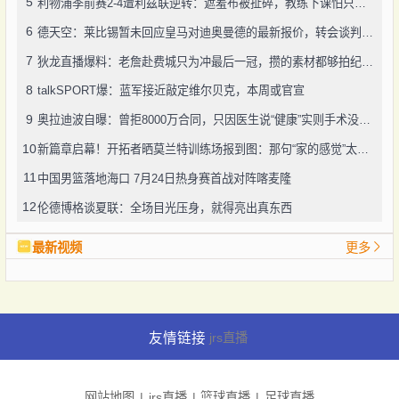
5
利物浦季前赛2-4遭利兹联逆转：遮羞布被扯碎，教练下课怕只是开始
6
德天空：莱比锡暂未回应皇马对迪奥曼德的最新报价，转会谈判仍在推进
7
狄龙直播爆料：老詹赴费城只为冲最后一冠，攒的素材都够拍纪录片了
8
talkSPORT爆：蓝军接近敲定维尔贝克，本周或官宣
9
奥拉迪波自曝：曾拒8000万合同，只因医生说“健康”实则手术没做好
10
新篇章启幕！开拓者晒莫兰特训练场报到图：那句“家的感觉”太戳人
11
中国男篮落地海口 7月24日热身赛首战对阵喀麦隆
12
伦德博格谈夏联：全场目光压身，就得亮出真东西
最新视频
更多
友情链接
jrs直播
网站地图
jrs直播
篮球直播
足球直播