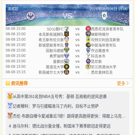
澳威超
2026年08月08日 15:00
VS
vs
08-08 15:00
SD公鹿FC
西悉尼流浪者青年队
vs
08-08 15:00
本克斯拓城狮队
赫斯特维尔
vs
08-08 15:00
希尤斯布伦贝斯
坎特贝利班克斯敦
vs
08-08 15:00
新城堡联青年队
中部海岸青年队
vs
08-08 15:00
因勒乌德联
乔达路普市
vs
08-08 15:00
弗罗瑞特
科克本市
vs
08-08 15:00
曼都拉
昆尼斯
vs
08-08 15:00
莫道克大学
尼兰西澳洲大学
vs
08-08 15:15
新南威尔士大学
悉尼奥林匹克
资讯推荐
更多
1
从高中第261名到NBA五号秀：基顿·瓦格勒的逆风逆袭
2
记者曝料：罗马引援瞄准马丁内利，目标不止努萨
3
杰伦·布朗自曝今夏减重近7磅！跳得更高跑得更快：得跟上马克西、勒布朗的节奏
4
迪马尔科：德比战分量全懂，盼国米下赛季欧冠走得更远