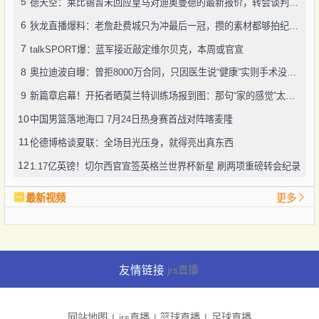
5
德天空：莱比锡暂未回应皇马对迪奥曼德的最新报价，转会谈判仍在推进
6
狄龙直播爆料：老詹赴费城只为冲最后一冠，攒的素材都够拍纪录片了
7
talkSPORT爆：蓝军接近敲定维尔贝克，本周或官宣
8
奥拉迪波自曝：曾拒8000万合同，只因医生说“健康”实则手术没做好
9
新篇章启幕！开拓者晒莫兰特训练场报到图：那句“家的感觉”太戳人
10
中国男篮落地海口 7月24日热身赛首战对阵喀麦隆
11
伦德博格谈夏联：全场目光压身，就得亮出真东西
12
1.17亿英镑！切尔西官宣签英格兰世界杯新星 刷两项重磅转会纪录
最新视频
更多
友情链接
jrs直播
网站地图
jrs直播
篮球直播
足球直播