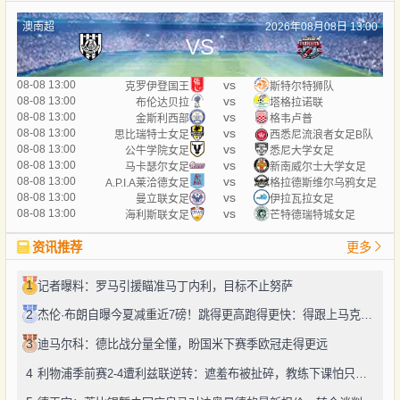
澳南超
2026年08月08日 13:00
VS
vs
08-08 13:00
克罗伊登国王
斯特尔特狮队
vs
08-08 13:00
布伦达贝拉
塔格拉诺联
vs
08-08 13:00
金斯利西部
格韦卢普
vs
08-08 13:00
思比瑞特士女足
西悉尼流浪者女足B队
vs
08-08 13:00
公牛学院女足
悉尼大学女足
vs
08-08 13:00
马卡瑟尔女足
新南威尔士大学女足
vs
08-08 13:00
A.P.I.A莱洽德女足
格拉德斯维尔乌鸦女足
vs
08-08 13:00
曼立联女足
伊拉瓦拉女足
vs
08-08 13:00
海利斯联女足
芒特德瑞特城女足
资讯推荐
更多
1
记者曝料：罗马引援瞄准马丁内利，目标不止努萨
2
杰伦·布朗自曝今夏减重近7磅！跳得更高跑得更快：得跟上马克西、勒布朗的节奏
3
迪马尔科：德比战分量全懂，盼国米下赛季欧冠走得更远
4
利物浦季前赛2-4遭利兹联逆转：遮羞布被扯碎，教练下课怕只是开始