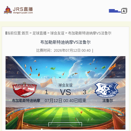
页
当前位置:
首页
足球直播
球会友谊
布加勒斯特迪纳摩VS法鲁尔
直播
布加勒斯特迪纳摩VS法鲁尔
直播
比赛时间：2026年07月12日 00:40
录像
新闻
球会友谊
VS
1
3
07月12日 00:40
已结束
布加勒斯特迪纳摩
法鲁尔