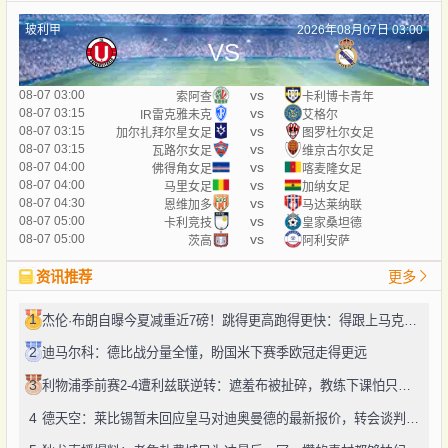
玻利甲
2026年08月07日 03:00
VS
vs
08-07 03:00
索阿查
卡利博卡青年
vs
08-07 03:15
IR雷克雅未克
艾格尔
vs
08-07 03:15
加尔扎拜尔星女足
图罗杜尔女足
vs
08-07 03:15
瓦路尔女足
维京古尔女足
vs
08-07 04:00
佛得角女足
喀麦隆女足
vs
08-07 04:00
马里女足
加纳女足
vs
08-07 04:30
恩维加多
马达莱纳联
vs
08-07 05:00
卡利竞技
皇家桑坦德
vs
08-07 05:00
茨高
阿利安萨
资讯推荐
更多
1
杰伦·布朗自曝今夏减重近7磅！跳得更高跑得更快：得跟上马克西、勒布朗的节奏
2
迪马尔科：德比战分量全懂，盼国米下赛季欧冠走得更远
3
利物浦季前赛2-4遭利兹联逆转：遮羞布被扯碎，教练下课怕只是开始
4
德天空：莱比锡暂未回应皇马对迪奥曼德的最新报价，转会谈判仍在推进