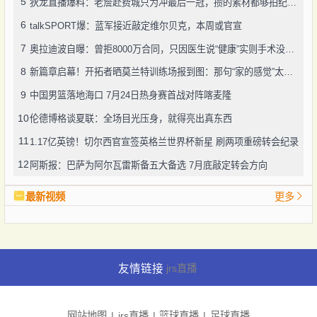
5
狄龙直播爆料：老詹赴费城只为冲最后一冠，攒的素材都够拍纪录片了
6
talkSPORT爆：蓝军接近敲定维尔贝克，本周或官宣
7
奥拉迪波自曝：曾拒8000万合同，只因医生说“健康”实则手术没做好
8
新篇章启幕！开拓者晒莫兰特训练场报到图：那句“家的感觉”太戳人
9
中国男篮落地海口 7月24日热身赛首战对阵喀麦隆
10
伦德博格谈夏联：全场目光压身，就得亮出真东西
11
1.17亿英镑！切尔西官宣签英格兰世界杯新星 刷两项重磅转会纪录
12
阿斯报：巴萨为阿尔瓦雷斯备五大备选 7月底敲定转会方向
最新视频
更多
友情链接
jrs直播
网站地图
jrs直播
篮球直播
足球直播