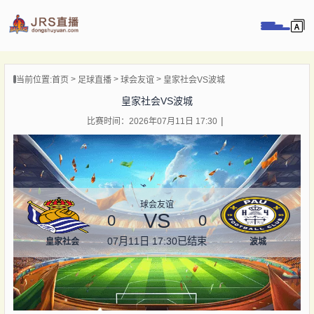
页
当前位置:
首页
足球直播
球会友谊
皇家社会VS波城
直播
皇家社会VS波城
直播
比赛时间：2026年07月11日 17:30
录像
新闻
球会友谊
VS
0
0
07月11日 17:30
已结束
皇家社会
波城