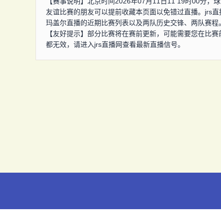
【赛事说明】北京时间2026年07月11日11 19时0
友谊比赛的朋友可以提前收藏本页面以免错过直播。jrs
玛盖尔直播的近期比赛列表以及两队历史交锋、两队赛程
【友好提示】部分比赛将在赛前更新，可能需要您在比赛
都无效，请进入jrs直播网查看最新直播信号。