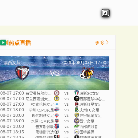
热点直播
更多
澳西女超
2026年08月07日 17:00
VS
08-07 17:00
vs
费雷曼特尔市女足
珀斯SC女足
08-07 17:00
vs
尼兰西澳洲大学女足
西部足球中心女足
08-07 17:00
vs
FC索伦托女足
珀斯红星女足
08-07 18:00
vs
华川KSPO女足
庆州FC女足
08-07 18:00
vs
现代制铁女足
世宗龟尾女足
08-07 18:00
vs
水原FCM女足
昌宁女足
08-07 18:00
vs
普罗斯佩联
西部流浪者
08-07 18:15
vs
黑镇斯巴达
因特莱恩
08-07 18:15
vs
伊斯特恩联
阿德莱德竞技