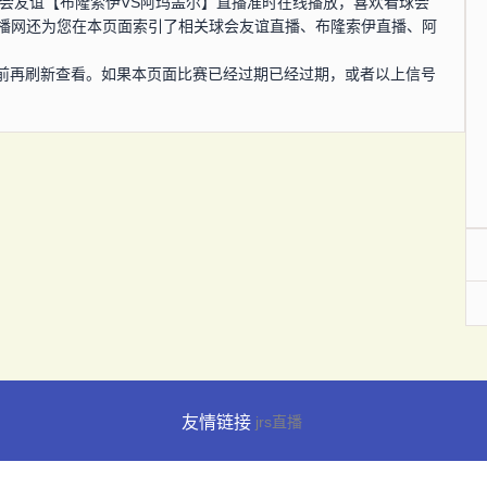
0分，球会友谊【布隆索伊VS阿玛盖尔】直播准时在线播放，喜欢看球会
直播网还为您在本页面索引了相关球会友谊直播、布隆索伊直播、阿
。
前再刷新查看。如果本页面比赛已经过期已经过期，或者以上信号
友情链接
jrs直播