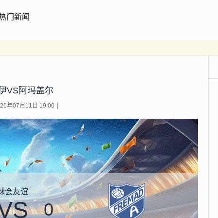
热门新闻
伊VS阿玛盖尔
6年07月11日 19:00
球会友谊
VS
0