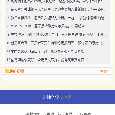
5
利物浦季前赛2-4遭利兹联逆转：遮羞布被扯碎，教练下课怕只是开始
6
德天空：莱比锡暂未回应皇马对迪奥曼德的最新报价，转会谈判仍在推进
7
狄龙直播爆料：老詹赴费城只为冲最后一冠，攒的素材都够拍纪录片了
8
talkSPORT爆：蓝军接近敲定维尔贝克，本周或官宣
9
奥拉迪波自曝：曾拒8000万合同，只因医生说“健康”实则手术没做好
10
新篇章启幕！开拓者晒莫兰特训练场报到图：那句“家的感觉”太戳人
11
中国男篮落地海口 7月24日热身赛首战对阵喀麦隆
12
伦德博格谈夏联：全场目光压身，就得亮出真东西
最新视频
更多
友情链接
jrs直播
网站地图
jrs直播
篮球直播
足球直播