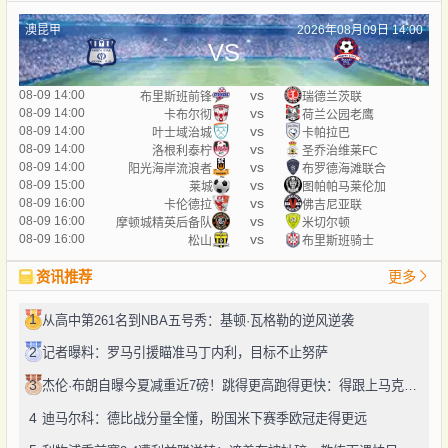
澳昆甲
2026年08月09日 14:00
VS
vs
08-09 14:00
布里斯班前锋
瑞德兰茨联
vs
08-09 14:00
卡布尔彻
荷兰公园老鹰
vs
08-09 14:00
叶士域治城
卡帕拉巴
vs
08-09 14:00
洛根利泰柠
圣乔治维莱FC
vs
08-09 14:00
阳光海岸流浪者
布罗德海滩联合
vs
08-09 15:00
莱城
图帕帕马莱伦加
vs
08-09 16:00
卡伦德拉
佛吉尼亚联
vs
08-09 16:00
摩顿城精英后备队
米切尔顿
vs
08-09 16:00
松山
布里斯班骑士
资讯推荐
更多
1
从高中第261名到NBA五号秀：基顿·瓦格勒的逆风逆袭
2
记者曝料：罗马引援瞄准马丁内利，目标不止努萨
3
杰伦·布朗自曝今夏减重近7磅！跳得更高跑得更快：得跟上马克西、勒布朗的节奏
4
迪马尔科：德比战分量全懂，盼国米下赛季欧冠走得更远