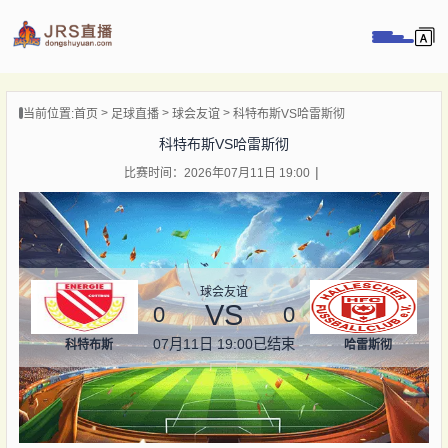
页
当前位置:
首页
足球直播
球会友谊
科特布斯VS哈雷斯彻
直播
科特布斯VS哈雷斯彻
直播
比赛时间：2026年07月11日 19:00
录像
新闻
球会友谊
VS
0
0
07月11日 19:00
已结束
科特布斯
哈雷斯彻