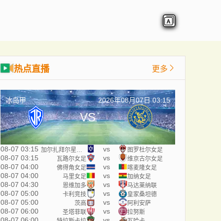
热点直播
更多
冰岛甲
2026年08月07日 03:15
VS
08-07 03:15
vs
加尔扎拜尔星女足
图罗杜尔女足
08-07 03:15
vs
瓦路尔女足
维京古尔女足
08-07 04:00
vs
佛得角女足
喀麦隆女足
08-07 04:00
vs
马里女足
加纳女足
08-07 04:30
vs
恩维加多
马达莱纳联
08-07 05:00
vs
卡利竞技
皇家桑坦德
08-07 05:00
vs
茨高
阿利安萨
08-07 06:00
vs
圣塔菲联
拉努斯
08-07 06:00
vs
特拉斯卡拉
瓦哈卡