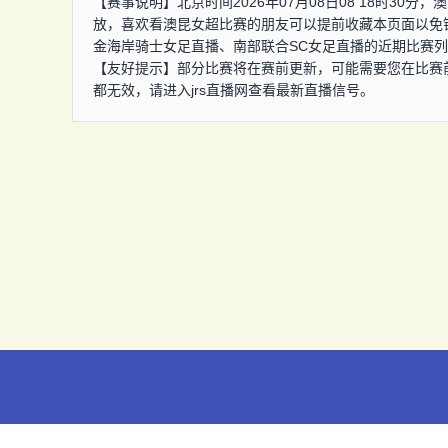
【赛事说明】北京时间2026年07月08日08 18时30
放，喜欢看澳昆女超比赛的朋友可以提前收藏本页面以免错
金海岸骑士女足直播、南部联合SC女足直播的近期比赛
【友好提示】部分比赛将在赛前更新，可能需要您在比赛
都无效，请进入jrs直播网查看最新直播信号。