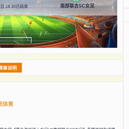
南部联合SC女足
日 18:30
已结束
赛事说明
讯体育