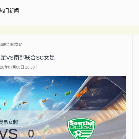
热门新闻
部联合SC女足
足VS南部联合SC女足
6年07月08日 18:30
澳昆女超
VS
0