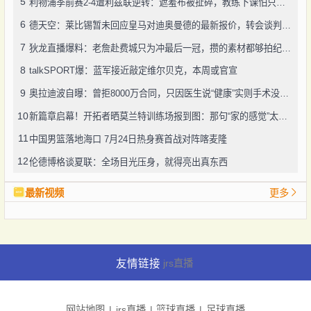
5
利物浦季前赛2-4遭利兹联逆转：遮羞布被扯碎，教练下课怕只是开始
6
德天空：莱比锡暂未回应皇马对迪奥曼德的最新报价，转会谈判仍在推进
7
狄龙直播爆料：老詹赴费城只为冲最后一冠，攒的素材都够拍纪录片了
8
talkSPORT爆：蓝军接近敲定维尔贝克，本周或官宣
9
奥拉迪波自曝：曾拒8000万合同，只因医生说“健康”实则手术没做好
10
新篇章启幕！开拓者晒莫兰特训练场报到图：那句“家的感觉”太戳人
11
中国男篮落地海口 7月24日热身赛首战对阵喀麦隆
12
伦德博格谈夏联：全场目光压身，就得亮出真东西
最新视频
更多
友情链接
jrs直播
网站地图
jrs直播
篮球直播
足球直播