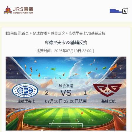
页
当前位置:
首页
足球直播
球会友谊
库德里夫卡VS基辅反抗
直播
库德里夫卡VS基辅反抗
直播
比赛时间：2026年07月10日 22:00
录像
新闻
球会友谊
VS
2
1
07月10日 22:00
已结束
库德里夫卡
基辅反抗