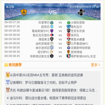
美冠联
2026年08月09日 07:30
VS
vs
08-09 07:30
科里蒂巴
沙佩科恩斯
vs
08-09 07:30
欧若拉
玻利瓦尔
vs
08-09 08:00
路易斯维尔FC
圣安东尼奥
vs
08-09 08:00
魁北克苏普拉
骑兵队
vs
08-09 08:00
博塔弗戈
弗鲁米嫩塞
vs
08-09 08:00
迪利安格恩
兰乔桑塔纳FC
vs
08-09 08:00
纳尔逊郊区
克赖斯特彻奇联
vs
08-09 08:30
塔尔萨FC
底特律城
vs
08-09 08:45
休斯顿达斯女足
堪萨斯城NWSL女足
资讯推荐
更多
1
从高中第261名到NBA五号秀：基顿·瓦格勒的逆风逆袭
2
记者曝料：罗马引援瞄准马丁内利，目标不止努萨
3
杰伦·布朗自曝今夏减重近7磅！跳得更高跑得更快：得跟上马克西、勒布朗的节奏
4
迪马尔科：德比战分量全懂，盼国米下赛季欧冠走得更远