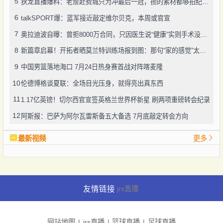
5
狄龙直播爆料：老詹赴费城只为冲最后一冠，攒的素材都够拍纪录片了
6
talkSPORT爆：蓝军接近敲定维尔贝克，本周或官宣
7
奥拉迪波自曝：曾拒8000万合同，只因医生说“健康”实则手术没做好
8
新篇章启幕！开拓者晒莫兰特训练场报到图：那句“家的感觉”太戳人
9
中国男篮落地海口 7月24日热身赛首战对阵喀麦隆
10
伦德博格谈夏联：全场目光压身，就得亮出真东西
11
1.17亿英镑！切尔西官宣签英格兰世界杯新星 刷两项重磅转会纪录
12
阿斯报：巴萨为阿尔瓦雷斯备五大备选 7月底敲定转会方向
最新视频
更多
友情链接
jrs直播
网站地图
jrs直播
篮球直播
足球直播