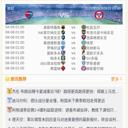
挪超
2026年08月08日 01:00
VS
vs
08-08 01:00
奥斯特桑斯
松兹瓦尔
vs
08-08 01:00
AIK索尔纳女足
布洛马波卡纳女足
vs
08-08 01:00
韦克舍女足
洛森格德女足
vs
08-08 01:00
桑德捷斯基
维堡
vs
08-08 01:00
罗格尼兹
克林斯马
vs
08-08 01:00
曼斯多夫
雷欧贝多夫
vs
08-08 01:00
帕多夫
SV多瑙
vs
08-08 01:00
B93哥本哈根
罗斯基德
vs
08-08 01:00
弗雷姆
赫斯霍尔姆
资讯推荐
更多
1
杰伦·布朗自曝今夏减重近7磅！跳得更高跑得更快：得跟上马克西、勒布朗的节奏
2
迪马尔科：德比战分量全懂，盼国米下赛季欧冠走得更远
3
利物浦季前赛2-4遭利兹联逆转：遮羞布被扯碎，教练下课怕只是开始
4
德天空：莱比锡暂未回应皇马对迪奥曼德的最新报价，转会谈判仍在推进