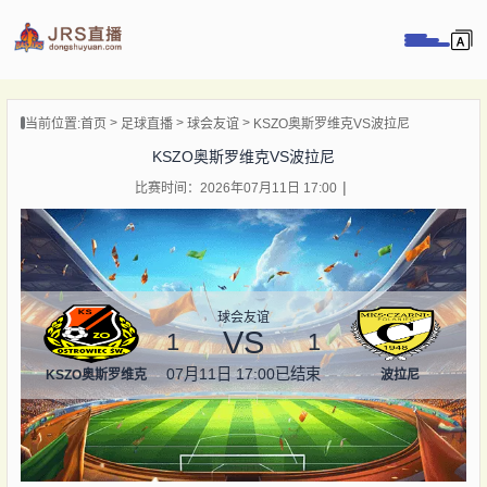
页
当前位置:
首页
足球直播
球会友谊
KSZO奥斯罗维克VS波拉尼
直播
KSZO奥斯罗维克VS波拉尼
直播
比赛时间：2026年07月11日 17:00
录像
新闻
球会友谊
VS
1
1
07月11日 17:00
已结束
KSZO奥斯罗维克
波拉尼