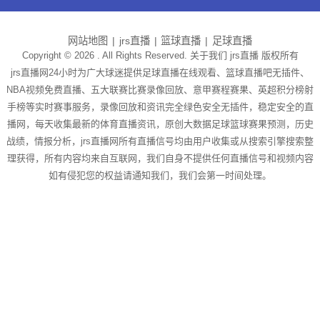
网站地图
jrs直播
篮球直播
足球直播
Copyright © 2026 . All Rights Reserved. 关于我们
jrs直播
版权所有
jrs直播网24小时为广大球迷提供足球直播在线观看、篮球直播吧无插件、
NBA视频免费直播、五大联赛比赛录像回放、意甲赛程赛果、英超积分榜射
手榜等实时赛事服务，录像回放和资讯完全绿色安全无插件，稳定安全的直
播网，每天收集最新的体育直播资讯，原创大数据足球篮球赛果预测，历史
战绩，情报分析，jrs直播网所有直播信号均由用户收集或从搜索引擎搜索整
理获得，所有内容均来自互联网，我们自身不提供任何直播信号和视频内容
如有侵犯您的权益请通知我们，我们会第一时间处理。