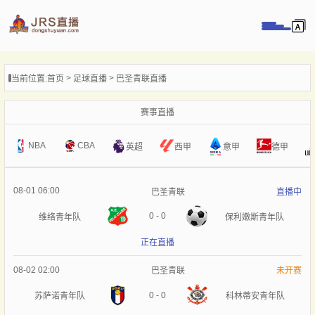
页
当前位置:
首页
足球直播
巴圣青联直播
直播
直播
赛事直播
录像
NBA
CBA
意甲
英超
西甲
德甲
新闻
08-01 06:00
巴圣青联
直播中
0
-
0
维络青年队
保利嫩斯青年队
正在直播
08-02 02:00
巴圣青联
未开赛
0
-
0
苏萨诺青年队
科林蒂安青年队