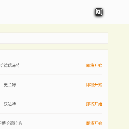
哈德瑞马特
即将开始
史兰姆
即将开始
沃达特
即将开始
伊蒂哈德拉毛
即将开始